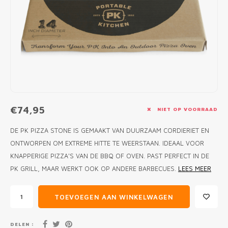
MONO
PREM
BBQ 
LAMP
KLED
PRIM
FUN 
AFDE
PANN
KAMA
PICKL
ROTIS
EMPA
€74,95
NIET OP VOORRAAD
DE PK PIZZA STONE IS GEMAAKT VAN DUURZAAM CORDIERIET EN
ONTWORPEN OM EXTREME HITTE TE WEERSTAAN. IDEAAL VOOR
KNAPPERIGE PIZZA'S VAN DE BBQ OF OVEN. PAST PERFECT IN DE
PK GRILL, MAAR WERKT OOK OP ANDERE BARBECUES.
LEES MEER
TOEVOEGEN AAN WINKELWAGEN
DELEN :