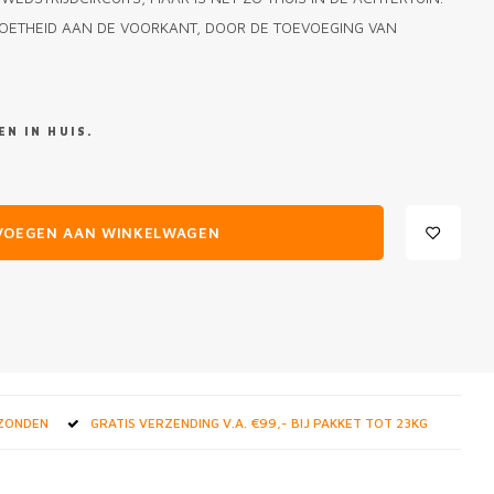
ZOETHEID AAN DE VOORKANT, DOOR DE TOEVOEGING VAN
N IN HUIS.
VOEGEN AAN WINKELWAGEN
RZONDEN
GRATIS VERZENDING V.A. €99,- BIJ PAKKET TOT 23KG