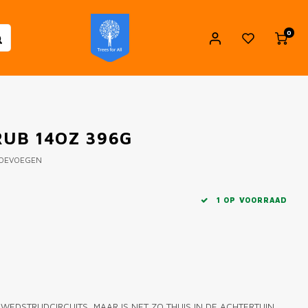
0
UB 14OZ 396G
TOEVOEGEN
1 OP VOORRAAD
DSTRIJDCIRCUITS, MAAR IS NET ZO THUIS IN DE ACHTERTUIN.