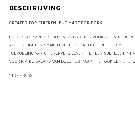
BESCHRIJVING
CREATED FOR CHICKEN, BUT MADE FOR PORK.
PLOWBOYS YARDBIRD RUB IS ONTWIKKELD VOOR WEDSTRIJDCIRCUI
ACHTERTUIN. EEN SMAKELIJKE, UITGEBALANCEERDE RUB MET ZO
TOEVOEGING VAN CHILIPEPPERS LEVERT HET EEN SUBTIELE HINT
VOOR KIP, DE BALANS VAN DEZE RUB MAAKT HET OOK EEN UITS
14OZ / 396G