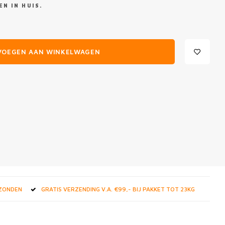
N IN HUIS.
VOEGEN AAN WINKELWAGEN
RZONDEN
GRATIS VERZENDING V.A. €99,- BIJ PAKKET TOT 23KG