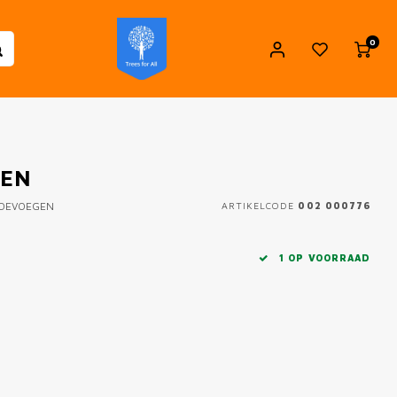
0
GEN
TOEVOEGEN
ARTIKELCODE
002 000776
1 OP VOORRAAD