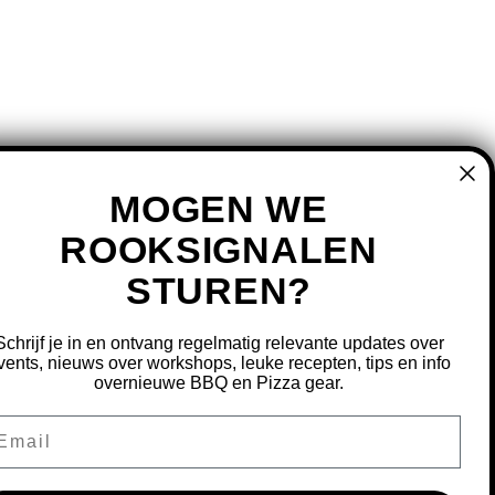
MOGEN WE
ROOKSIGNALEN
MIJN ACCOUNT
STUREN?
REGISTREREN
MIJN BESTELLINGEN
Schrijf je in en ontvang regelmatig relevante updates over
vents, nieuws over workshops, leuke recepten, tips en info
MIJN TICKETS
overnieuwe BBQ en Pizza gear.
MIJN VERLANGLIJST
ail
OURNEREN