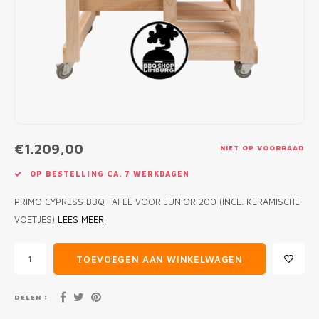
MONO
PREM
BBQ 
LAMP
KLED
PRIM
FUN 
AFDE
PANN
KAMA
PICKL
ROTIS
EMPA
€1.209,00
NIET OP VOORRAAD
OP BESTELLING CA. 7 WERKDAGEN
PRIMO CYPRESS BBQ TAFEL VOOR JUNIOR 200 (INCL. KERAMISCHE
VOETJES)
LEES MEER
TOEVOEGEN AAN WINKELWAGEN
DELEN :