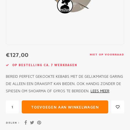
MONO
PREM
BBQ 
LAMP
KLED
PRIM
FUN 
AFDE
PANN
KAMA
PICKL
ROTIS
EMPA
€127,00
NIET OP VOORRAAD
OP BESTELLING CA. 7 WERKDAGEN
BEREID PERFECT GEKOOKTE KEBABS MET DE GELIJKMATIGE GARING
DIE ALLEEN EEN DRAAISPIT KAN BIEDEN. OOK HANDIG ZONDER DE
SPIESEN OM SHOARMA OF GYROS TE BEREIDEN.
LEES MEER
TOEVOEGEN AAN WINKELWAGEN
DELEN :