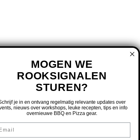
MOGEN WE
ROOKSIGNALEN
STUREN?
MIJN ACCOUNT
REGISTREREN
Schrijf je in en ontvang regelmatig relevante updates over
MIJN BESTELLINGEN
vents, nieuws over workshops, leuke recepten, tips en info
overnieuwe BBQ en Pizza gear.
MIJN TICKETS
MIJN VERLANGLIJST
ail
OURNEREN