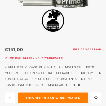
MONO
PREM
BBQ 
LAMP
KLED
PRIM
FUN 
AFDE
PANN
KAMA
PICKL
ROTIS
EMPA
€151,00
NIET OP VOORRAAD
OP BESTELLING CA. 7 WERKDAGEN
VERBETER OF VERVANG DE VENTILATIEOPENINGEN OP JE PRIMO
MET DEZE PRECISION AIR CONTROL UPGRADE KIT. DE KIT BEVAT EEN
6-POSITIE GEGOTEN ALUMINIUM SCHOORSTEENKAP EN EEN 5-
POSITIE ONDERSTE LUCHTOPENINGDEUR.
LEES MEER
TOEVOEGEN AAN WINKELWAGEN