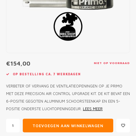
MONO
PREM
BBQ 
LAMP
KLED
PRIM
FUN 
AFDE
PANN
KAMA
PICKL
ROTIS
EMPA
€154,00
NIET OP VOORRAAD
OP BESTELLING CA. 7 WERKDAGEN
VERBETER OF VERVANG DE VENTILATIEOPENINGEN OP JE PRIMO
MET DEZE PRECISION AIR CONTROL UPGRADE KIT. DE KIT BEVAT EEN
6-POSITIE GEGOTEN ALUMINIUM SCHOORSTEENKAP EN EEN 5-
POSITIE ONDERSTE LUCHTOPENINGDEUR.
LEES MEER
TOEVOEGEN AAN WINKELWAGEN