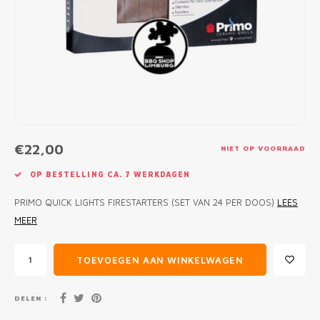
MONO
PREM
BBQ 
LAMP
KLED
PRIM
FUN 
AFDE
PANN
KAMA
PICKL
ROTIS
EMPA
€22,00
NIET OP VOORRAAD
OP BESTELLING CA. 7 WERKDAGEN
PRIMO QUICK LIGHTS FIRESTARTERS (SET VAN 24 PER DOOS)
LEES
MEER
TOEVOEGEN AAN WINKELWAGEN
DELEN :