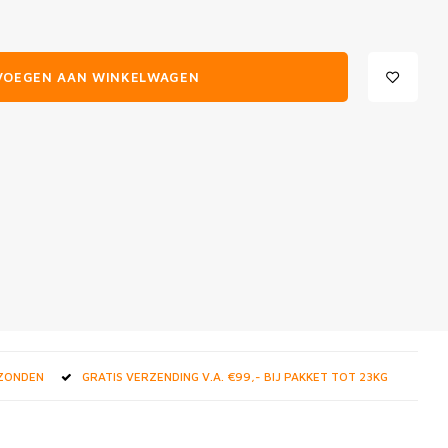
VOEGEN AAN WINKELWAGEN
RZONDEN
GRATIS VERZENDING V.A. €99,- BIJ PAKKET TOT 23KG