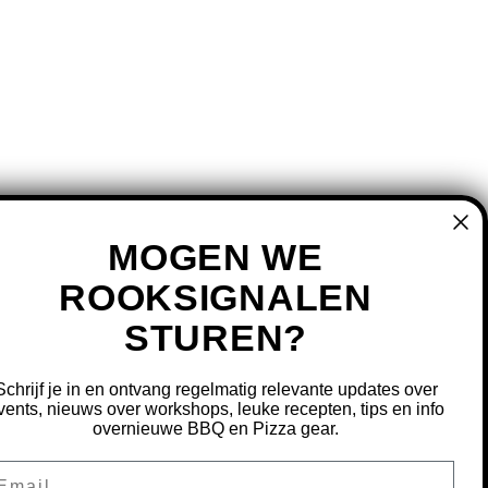
MOGEN WE
ROOKSIGNALEN
MIJN ACCOUNT
STUREN?
REGISTREREN
MIJN BESTELLINGEN
Schrijf je in en ontvang regelmatig relevante updates over
vents, nieuws over workshops, leuke recepten, tips en info
MIJN TICKETS
overnieuwe BBQ en Pizza gear.
MIJN VERLANGLIJST
ail
OURNEREN