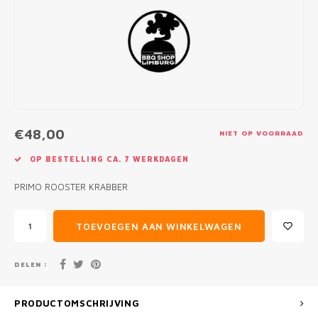
MONO
PREM
BBQ 
LAMP
KLED
PRIM
FUN 
AFDE
PANN
KAMA
PICKL
ROTIS
EMPA
€48,00
NIET OP VOORRAAD
OP BESTELLING CA. 7 WERKDAGEN
PRIMO ROOSTER KRABBER
TOEVOEGEN AAN WINKELWAGEN
DELEN :
PRODUCTOMSCHRIJVING