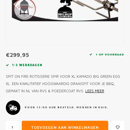
MONO
PREM
BBQ 
LAMP
KLED
PRIM
FUN 
AFDE
PANN
KAMA
PICKL
ROTIS
EMPA
€299,95
1 OP VOORRAAD
1-3 WERKDAGEN
SPIT ON FIRE ROTISSERIE SPIR VOOR XL KAMADO BIG GREEN EGG
XL. EEN KWALITATIEF HOOGWAARDIG DRAAISPIT VOOR JE BBQ,
GEMAKT IN NL VAN RVS & POEDERCOAT RVS.
LEES MEER
VOOR 13:00 UUR BESTELD, MORGEN IN HUIS.
TOEVOEGEN AAN WINKELWAGEN