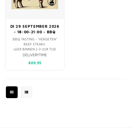
MONO
PREM
BBQ 
LAMP
KLED
PRIM
FUN 
AFDE
PANN
DI 29 SEPTEMBER 2026
- 18:00-21:00 - BBQ
KAMA
PICKL
ROTIS
BEEF TASTING - ZES
BBQ TASTING - "VERGETEN"
SOORTEN "VERGETEN"
BEEF STEAKS.
EMPA
BEEF STEAKS
LEER BINNEN 2-3 UUR TIJD
ZES "ONBEKENDE" SOORTEN
DELIVERYTIME
RUNDERSTEAK KENNEN.
€69,95
NAAST BIEFSTUK,
TOURNEDOS EN OSSENHAAS
ZIJN ER NOG TAL VAN
"ONBEKEND" MAAR VOOR NIET
ONBEMINDE STEAKS TE
KOOP!