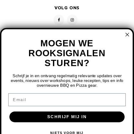
VOLG ONS
MOGEN WE
ROOKSIGNALEN
STUREN?
CONTACT
KLANTENSERVICE
Schrijf je in en ontvang regelmatig relevante updates over
events, nieuws over workshops, leuke recepten, tips en info
overnieuwe BBQ en Pizza gear.
MIJN ACCOUNT
DOOR HET GEBRUIKEN VAN ONZE WEBSITE, GA JE
Email
AKKOORD MET HET GEBRUIK VAN COOKIES OM ONZE
WEBSITE TE VERBETEREN.
SCHRIJF MIJ IN
DIT BERICHT VERBERGEN
MEER OVER COOKIES »
© COPYRIGHT 2026 BBQ SHOP LIMBURG - POWERED BY
LIGHTSPEED
-
NIETS VOOR MIJ