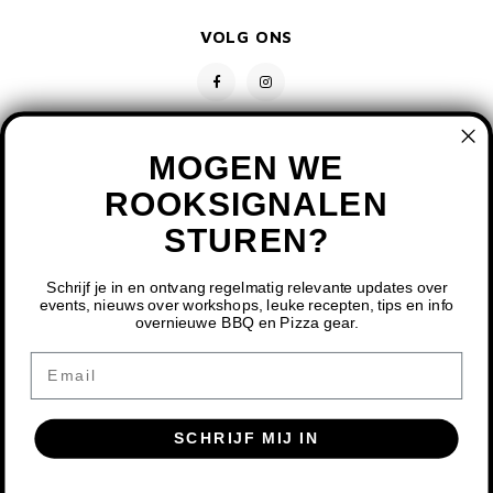
MONO
PREM
BBQ 
LAMP
KLED
VOLG ONS
PRIM
FUN 
AFDE
PANN
KAMA
PICKL
ROTIS
MOGEN WE
EMPA
ROOKSIGNALEN
STUREN?
CONTACT
KLANTENSERVICE
Schrijf je in en ontvang regelmatig relevante updates over
events, nieuws over workshops, leuke recepten, tips en info
overnieuwe BBQ en Pizza gear.
MIJN ACCOUNT
DOOR HET GEBRUIKEN VAN ONZE WEBSITE, GA JE
Email
AKKOORD MET HET GEBRUIK VAN COOKIES OM ONZE
WEBSITE TE VERBETEREN.
SCHRIJF MIJ IN
DIT BERICHT VERBERGEN
MEER OVER COOKIES »
© COPYRIGHT 2026 BBQ SHOP LIMBURG - POWERED BY
LIGHTSPEED
-