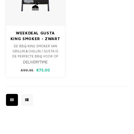
MONO
PREM
BBQ 
LAMP
KLED
PRIM
FUN 
AFDE
PANN
WEEKDEAL GUSTA
KAMA
PICKL
ROTIS
KING SMOKER - ZWART
- 2019 MODEL
DE BBQ KING SMOKER VAN
EMPA
GRILLIN & CHILLIN / GUSTA IS
DE PERFECTE BBQ VOOR OP
HET STRAND, OP VAKANTIE EN
DELIVERYTIME
IN HET PARK. DE BBQ SMOKER
€75,00
€99,95
IS AFSLUITBAAR, MAKKELIJK
MEE TE NEMEN EN OOK NOG
EENS ALS INDIRECTE BBQ TE
GEBRUIKEN.