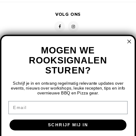
VOLG ONS
MOGEN WE
ROOKSIGNALEN
STUREN?
CONTACT
KLANTENSERVICE
Schrijf je in en ontvang regelmatig relevante updates over
events, nieuws over workshops, leuke recepten, tips en info
overnieuwe BBQ en Pizza gear.
MIJN ACCOUNT
DOOR HET GEBRUIKEN VAN ONZE WEBSITE, GA JE
Email
AKKOORD MET HET GEBRUIK VAN COOKIES OM ONZE
WEBSITE TE VERBETEREN.
SCHRIJF MIJ IN
DIT BERICHT VERBERGEN