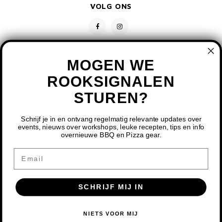
VOLG ONS
MONO
PREM
BBQ 
LAMP
KLED
PRIM
FUN 
AFDE
PANN
KAMA
PICKL
MOGEN WE
ROTIS
ROOKSIGNALEN
EMPA
STUREN?
CONTACT
KLANTENSERVICE
Schrijf je in en ontvang regelmatig relevante updates over
events, nieuws over workshops, leuke recepten, tips en info
overnieuwe BBQ en Pizza gear.
MIJN ACCOUNT
DOOR HET GEBRUIKEN VAN ONZE WEBSITE, GA JE
Email
AKKOORD MET HET GEBRUIK VAN COOKIES OM ONZE
WEBSITE TE VERBETEREN.
SCHRIJF MIJ IN
DIT BERICHT VERBERGEN
MEER OVER COOKIES »
© COPYRIGHT 2026 BBQ SHOP LIMBURG - POWERED BY
LIGHTSPEED
-
NIETS VOOR MIJ
THEME BY
SHOPMONKEY