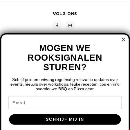
VOLG ONS
MOGEN WE
ROOKSIGNALEN
STUREN?
CONTACT
KLANTENSERVICE
Schrijf je in en ontvang regelmatig relevante updates over
events, nieuws over workshops, leuke recepten, tips en info
overnieuwe BBQ en Pizza gear.
MIJN ACCOUNT
DOOR HET GEBRUIKEN VAN ONZE WEBSITE, GA JE
Email
AKKOORD MET HET GEBRUIK VAN COOKIES OM ONZE
WEBSITE TE VERBETEREN.
SCHRIJF MIJ IN
DIT BERICHT VERBERGEN