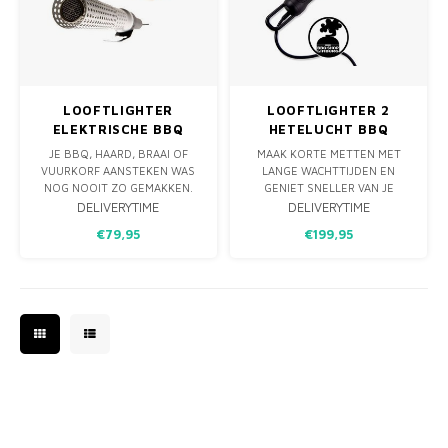
MONO
PREM
BBQ 
LAMP
KLED
PRIM
FUN 
AFDE
PANN
LOOFTLIGHTER
LOOFTLIGHTER 2
KAMA
PICKL
ROTIS
ELEKTRISCHE BBQ
HETELUCHT BBQ
AANSTEKER
AANSTEKER
JE BBQ, HAARD, BRAAI OF
MAAK KORTE METTEN MET
EMPA
VUURKORF AANSTEKEN WAS
LANGE WACHTTIJDEN EN
NOG NOOIT ZO GEMAKKEN.
GENIET SNELLER VAN JE
MET DE LOOFTLIGHTER
BARBECUE-AVONTUREN MET
DELIVERYTIME
DELIVERYTIME
ONTSTEEK JE EEN VUURTJE
DE LOOFTLIGHTER 2. DEZE
€79,95
€199,95
LETTERLIJK IN ENKELE
INNOVATIEVE ELEKTRISCHE
TIENTALLEN SECONDEN,
AANSTEKER IS DE ULTIEME
ZONDER GEBRUIK TE MAKEN
METGEZEL VOOR ELKE BBQ-
VAN AANMAAKBLOKJES,
LIEFHEBBER.
AANMAAKVLOEISTOF OF NOG
ERGER SPIRITUS…