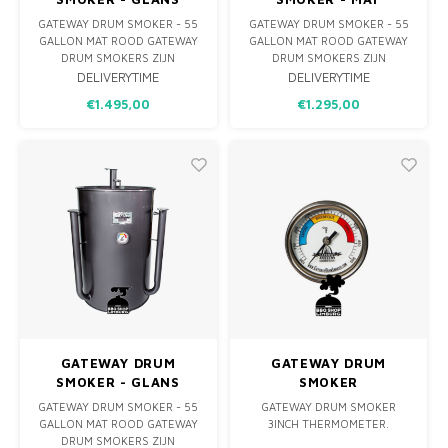
ROOD - LOGO PLATE
GRIJS/CHARCOAL
GATEWAY DRUM SMOKER - 55
GATEWAY DRUM SMOKER - 55
GALLON MAT ROOD GATEWAY
GALLON MAT ROOD GATEWAY
DRUM SMOKERS ZIJN
DRUM SMOKERS ZIJN
ONTWIKKELD OM MAXIMALE
ONTWIKKELD OM MAXIMALE
DELIVERYTIME
DELIVERYTIME
SMAAK, SAPPIGHEID &
SMAAK, SAPPIGHEID &
€1.495,00
€1.295,00
MALSHEID TE HALEN UIT JE
MALSHEID TE HALEN UIT JE
BARBECUE. HET UNIEKE EN
BARBECUE. HET UNIEKE EN
ONOVERTROFFEN ONTWERP
ONOVERTROFFEN ONTWERP
VAN DE GATEWAY DRUM
VAN DE GATEWAY DRUM
SMOKER IS SPECIFIEK
SMOKER IS SPECIFIEK
ONTWIKKELD OM JOUW LOW
ONTWIKKELD OM JOUW LOW
& SLOW BARB
& SLOW BARB
GATEWAY DRUM
GATEWAY DRUM
SMOKER - GLANS
SMOKER
GRIJS/CHARCOAL -
THERMOMETER
GATEWAY DRUM SMOKER - 55
GATEWAY DRUM SMOKER
LOGO PLATE
GALLON MAT ROOD GATEWAY
3INCH THERMOMETER.
DRUM SMOKERS ZIJN