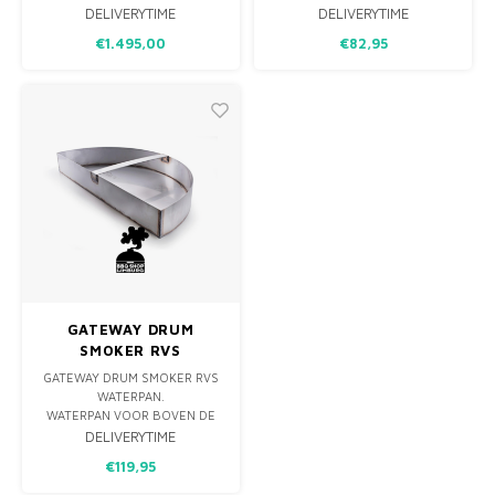
ONTWIKKELD OM MAXIMALE
DELIVERYTIME
DELIVERYTIME
SMAAK, SAPPIGHEID &
€1.495,00
€82,95
MALSHEID TE HALEN UIT JE
BARBECUE. HET UNIEKE EN
ONOVERTROFFEN ONTWERP
VAN DE GATEWAY DRUM
SMOKER IS SPECIFIEK
ONTWIKKELD OM JOUW LOW
& SLOW BARB
GATEWAY DRUM
SMOKER RVS
WATERPAN
GATEWAY DRUM SMOKER RVS
WATERPAN.
WATERPAN VOOR BOVEN DE
KOLEN BASKET. GEBRUIK HEM
DELIVERYTIME
ALS WATERPAN MAAR OOK OM
€119,95
EEN HALVE INDIRECTE ZONE
TE CREËREN!