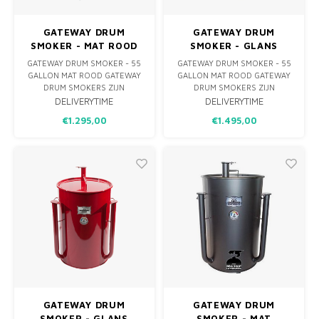
GATEWAY DRUM
GATEWAY DRUM
SMOKER - MAT ROOD
SMOKER - GLANS
BLAUW - LOGO PLATE
GATEWAY DRUM SMOKER - 55
GATEWAY DRUM SMOKER - 55
GALLON MAT ROOD GATEWAY
GALLON MAT ROOD GATEWAY
DRUM SMOKERS ZIJN
DRUM SMOKERS ZIJN
ONTWIKKELD OM MAXIMALE
ONTWIKKELD OM MAXIMALE
DELIVERYTIME
DELIVERYTIME
SMAAK, SAPPIGHEID &
SMAAK, SAPPIGHEID &
€1.295,00
€1.495,00
MALSHEID TE HALEN UIT JE
MALSHEID TE HALEN UIT JE
BARBECUE. HET UNIEKE EN
BARBECUE. HET UNIEKE EN
ONOVERTROFFEN ONTWERP
ONOVERTROFFEN ONTWERP
VAN DE GATEWAY DRUM
VAN DE GATEWAY DRUM
SMOKER IS SPECIFIEK
SMOKER IS SPECIFIEK
ONTWIKKELD OM JOUW LOW
ONTWIKKELD OM JOUW LOW
& SLOW BARB
& SLOW BARB
GATEWAY DRUM
GATEWAY DRUM
SMOKER - GLANS
SMOKER - MAT