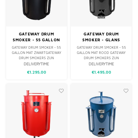
MONO
PREM
BBQ 
LAMP
KLED
PRIM
FUN 
AFDE
PANN
GATEWAY DRUM
GATEWAY DRUM
KAMA
PICKL
ROTIS
SMOKER - 55 GALLON
SMOKER - GLANS
MAT ZWART
ZWART - LOGO PLATE
GATEWAY DRUM SMOKER - 55
GATEWAY DRUM SMOKER - 55
EMPA
GALLON MAT ZWARTGATEWAY
GALLON MAT ROOD GATEWAY
DRUM SMOKERS ZIJN
DRUM SMOKERS ZIJN
ONTWIKKELD OM MAXIMALE
ONTWIKKELD OM MAXIMALE
DELIVERYTIME
DELIVERYTIME
SMAAK, SAPPIGHEID &
SMAAK, SAPPIGHEID &
€1.295,00
€1.495,00
MALSHEID TE HALEN UIT JE
MALSHEID TE HALEN UIT JE
BARBECUE. HET UNIEKE EN
BARBECUE. HET UNIEKE EN
ONOVERTROFFEN ONTWERP
ONOVERTROFFEN ONTWERP
VAN DE GATEWAY DRUM
VAN DE GATEWAY DRUM
SMOKER IS SPECIFIEK
SMOKER IS SPECIFIEK
ONTWIKKELD OM JOUW LOW
ONTWIKKELD OM JOUW LOW
& SLOW BARB
& SLOW BARB