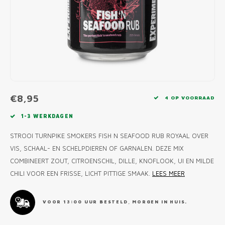
MONO
PREM
BBQ 
LAMP
KLED
PRIM
FUN 
AFDE
PANN
KAMA
PICKL
ROTIS
EMPA
€8,95
4 OP VOORRAAD
1-3 WERKDAGEN
STROOI TURNPIKE SMOKERS FISH N SEAFOOD RUB ROYAAL OVER
VIS, SCHAAL- EN SCHELPDIEREN OF GARNALEN. DEZE MIX
COMBINEERT ZOUT, CITROENSCHIL, DILLE, KNOFLOOK, UI EN MILDE
CHILI VOOR EEN FRISSE, LICHT PITTIGE SMAAK.
LEES MEER
VOOR 13:00 UUR BESTELD, MORGEN IN HUIS.