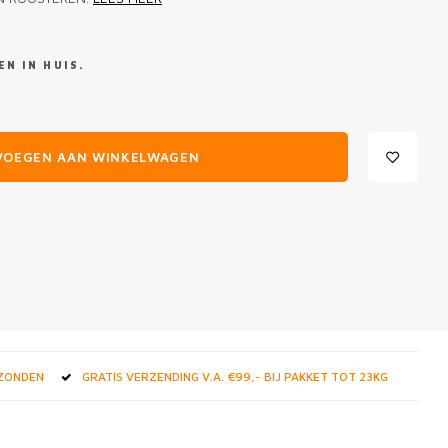
N IN HUIS.
VOEGEN AAN WINKELWAGEN
RZONDEN
GRATIS VERZENDING V.A. €99,- BIJ PAKKET TOT 23KG