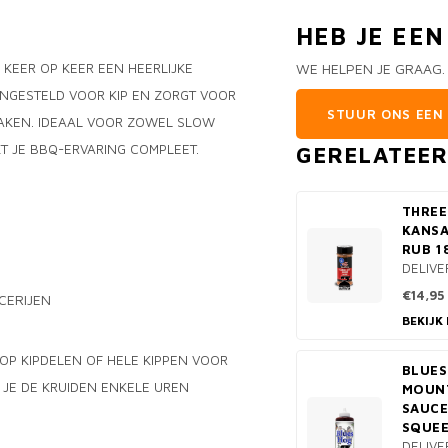
HEB JE EE
 KEER OP KEER EEN HEERLIJKE
WE HELPEN JE GRAAG.
ENGESTELD VOOR KIP EN ZORGT VOOR
STUUR ONS EEN 
MAKEN. IDEAAL VOOR ZOWEL SLOW
T JE BBQ-ERVARING COMPLEET.
GERELATEE
THREE
KANSA
RUB 1
DELIVE
€14,95
CERIJEN
BEKIJK
 OP KIPDELEN OF HELE KIPPEN VOOR
BLUES
 JE DE KRUIDEN ENKELE UREN
MOUN
SAUCE
SQUEE
DELIVE