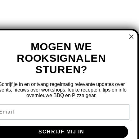
MOGEN WE
ROOKSIGNALEN
STUREN?
MIJN ACCOUNT
REGISTREREN
Schrijf je in en ontvang regelmatig relevante updates over
MIJN BESTELLINGEN
vents, nieuws over workshops, leuke recepten, tips en info
overnieuwe BBQ en Pizza gear.
MIJN TICKETS
MIJN VERLANGLIJST
ail
OURNEREN
SCHRIJF MIJ IN