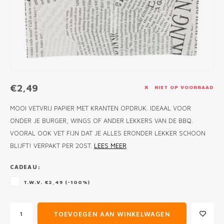
MONO
PREM
BBQ 
LAMP
KLED
PRIM
FUN 
AFDE
PANN
KAMA
PICKL
ROTIS
EMPA
€2,49
NIET OP VOORRAAD
MOOI VETVRIJ PAPIER MET KRANTEN OPDRUK. IDEAAL VOOR
ONDER JE BURGER, WINGS OF ANDER LEKKERS VAN DE BBQ.
VOORAL OOK VET FIJN DAT JE ALLES ERONDER LEKKER SCHOON
BLIJFT! VERPAKT PER 20ST.
LEES MEER
CADEAU:
T.W.V. €2,49 (-100%)
TOEVOEGEN AAN WINKELWAGEN