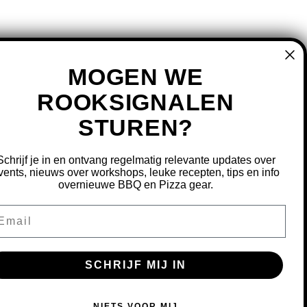
MOGEN WE
ROOKSIGNALEN
STUREN?
MIJN ACCOUNT
REGISTREREN
Schrijf je in en ontvang regelmatig relevante updates over
MIJN BESTELLINGEN
vents, nieuws over workshops, leuke recepten, tips en info
overnieuwe BBQ en Pizza gear.
MIJN TICKETS
MIJN VERLANGLIJST
ail
OURNEREN
SCHRIJF MIJ IN
S OM ONZE WEBSITE TE VERBETEREN.
NIETS VOOR MIJ