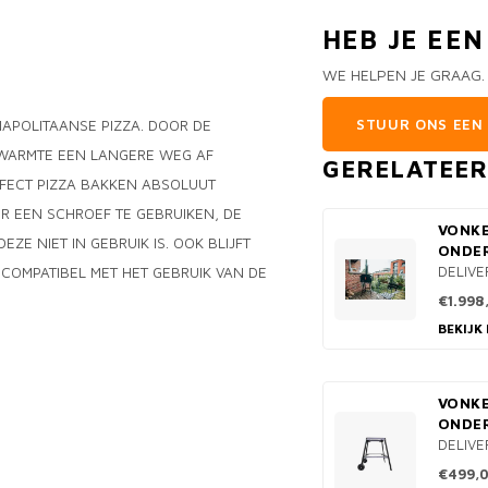
HEB JE EE
WE HELPEN JE GRAAG.
STUUR ONS EEN 
NAPOLITAANSE PIZZA. DOOR DE
WARMTE EEN LANGERE WEG AF
GERELATEE
RFECT PIZZA BAKKEN ABSOLUUT
R EEN SCHROEF TE GEBRUIKEN, DE
VONK
E NIET IN GEBRUIK IS. OOK BLIJFT
ONDE
DELIVE
COMPATIBEL MET HET GEBRUIK VAN DE
€1.998
BEKIJK
VONK
ONDE
DELIVE
€499,