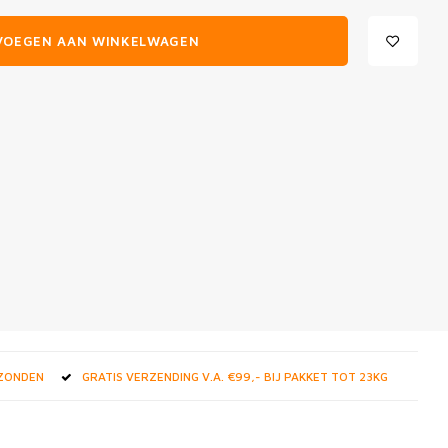
VOEGEN AAN WINKELWAGEN
RZONDEN
GRATIS VERZENDING V.A. €99,- BIJ PAKKET TOT 23KG