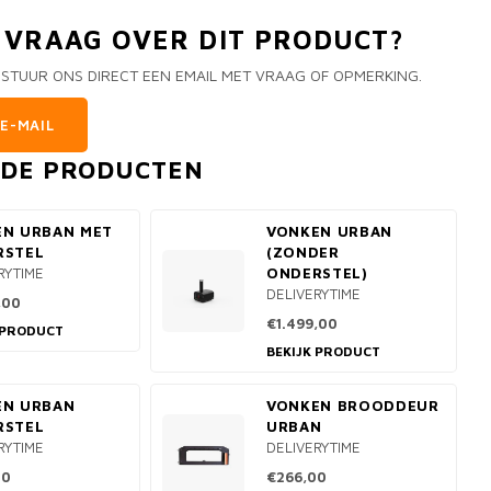
N VRAAG OVER DIT PRODUCT?
 STUUR ONS DIRECT EEN EMAIL MET VRAAG OF OPMERKING.
E-MAIL
RDE PRODUCTEN
EN URBAN MET
VONKEN URBAN
RSTEL
(ZONDER
RYTIME
ONDERSTEL)
DELIVERYTIME
,00
€1.499,00
 PRODUCT
BEKIJK PRODUCT
EN URBAN
VONKEN BROODDEUR
RSTEL
URBAN
RYTIME
DELIVERYTIME
00
€266,00