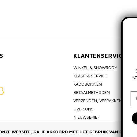
S
KLANTENSERVICE
WINKEL & SHOWROOM
KLANT & SERVICE
e
KADOBONNEN
BETAALMETHODEN
Em
VERZENDEN, VERPAKKEN & RET
OVER ONS
NIEUWSBRIEF
ALGEMENE VOORWAARDEN
ONZE WEBSITE, GA JE AKKOORD MET HET GEBRUIK VAN COOKIE
PRIVACY POLICY