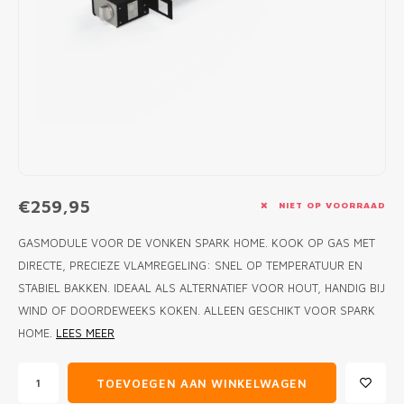
MONO
PREM
BBQ 
LAMP
KLED
PRIM
FUN 
AFDE
PANN
KAMA
PICKL
ROTIS
EMPA
€259,95
NIET OP VOORRAAD
GASMODULE VOOR DE VONKEN SPARK HOME. KOOK OP GAS MET
DIRECTE, PRECIEZE VLAMREGELING: SNEL OP TEMPERATUUR EN
STABIEL BAKKEN. IDEAAL ALS ALTERNATIEF VOOR HOUT, HANDIG BIJ
WIND OF DOORDEWEEKS KOKEN. ALLEEN GESCHIKT VOOR SPARK
HOME.
LEES MEER
TOEVOEGEN AAN WINKELWAGEN