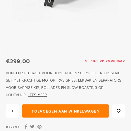
MONO
PREM
BBQ 
LAMP
KLED
PRIM
FUN 
AFDE
PANN
KAMA
PICKL
ROTIS
EMPA
€299,00
NIET OP VOORRAAD
VONKEN SPITCRAFT VOOR HOME KOPEN? COMPLETE ROTISSERIE
SET MET KRACHTIGE MOTOR, RVS SPIES, LEKBAK EN SEPARATORS
VOOR SAPPIGE KIP, ROLLADES EN SLOW ROASTING OP
HOUTVUUR.
LEES MEER
TOEVOEGEN AAN WINKELWAGEN
DELEN :