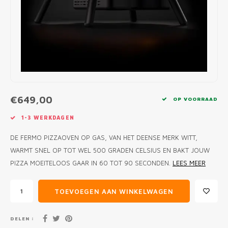
MONO
PREM
BBQ 
LAMP
KLED
PRIM
FUN 
AFDE
PANN
KAMA
PICKL
ROTIS
EMPA
€649,00
OP VOORRAAD
1-3 WERKDAGEN
DE FERMO PIZZAOVEN OP GAS, VAN HET DEENSE MERK WITT,
WARMT SNEL OP TOT WEL 500 GRADEN CELSIUS EN BAKT JOUW
PIZZA MOEITELOOS GAAR IN 60 TOT 90 SECONDEN.
LEES MEER
TOEVOEGEN AAN WINKELWAGEN
DELEN :