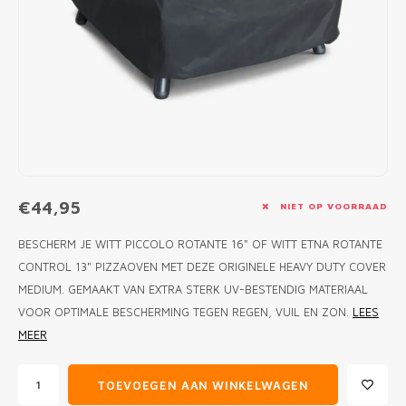
MONO
PREM
BBQ 
LAMP
KLED
PRIM
FUN 
AFDE
PANN
KAMA
PICKL
ROTIS
EMPA
€44,95
NIET OP VOORRAAD
BESCHERM JE WITT PICCOLO ROTANTE 16" OF WITT ETNA ROTANTE
CONTROL 13" PIZZAOVEN MET DEZE ORIGINELE HEAVY DUTY COVER
MEDIUM. GEMAAKT VAN EXTRA STERK UV-BESTENDIG MATERIAAL
VOOR OPTIMALE BESCHERMING TEGEN REGEN, VUIL EN ZON.
LEES
MEER
TOEVOEGEN AAN WINKELWAGEN