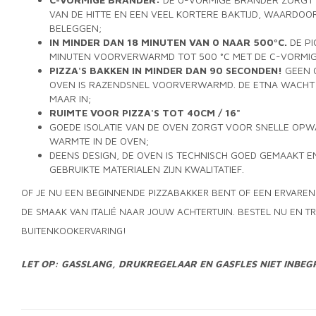
VAN DE HITTE EN EEN VEEL KORTERE BAKTIJD, WAARDOO
BELEGGEN;
IN MINDER DAN 18 MINUTEN VAN 0 NAAR 500ºC.
DE PI
MINUTEN VOORVERWARMD TOT 500 °C MET DE C-VORMI
PIZZA'S BAKKEN IN MINDER DAN 90 SECONDEN!
GEEN 
OVEN IS RAZENDSNEL VOORVERWARMD. DE ETNA WACHT OP
MAAR IN;
RUIMTE VOOR PIZZA'S TOT 40CM / 16"
GOEDE ISOLATIE VAN DE OVEN ZORGT VOOR SNELLE OP
WARMTE IN DE OVEN;
DEENS DESIGN, DE OVEN IS TECHNISCH GOED GEMAAKT E
GEBRUIKTE MATERIALEN ZIJN KWALITATIEF.
OF JE NU EEN BEGINNENDE PIZZABAKKER BENT OF EEN ERVAREN 
DE SMAAK VAN ITALIË NAAR JOUW ACHTERTUIN. BESTEL NU EN T
BUITENKOOKERVARING!
LET OP: GASSLANG, DRUKREGELAAR EN GASFLES NIET INBEG