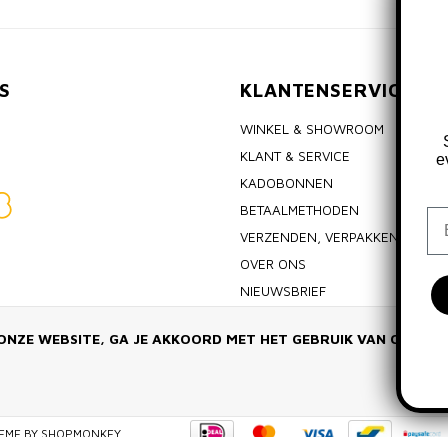
S
KLANTENSERVICE
WINKEL & SHOWROOM
KLANT & SERVICE
e
KADOBONNEN
BETAALMETHODEN
Em
VERZENDEN, VERPAKKEN & RET
OVER ONS
NIEUWSBRIEF
ALGEMENE VOORWAARDEN
ONZE WEBSITE, GA JE AKKOORD MET HET GEBRUIK VAN COOKIE
PRIVACY POLICY
EME BY
SHOPMONKEY