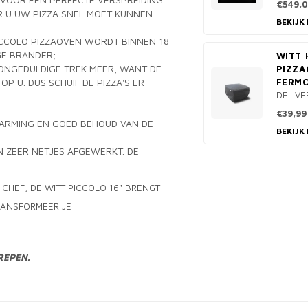
€549,
R U UW PIZZA SNEL MOET KUNNEN
BEKIJK
CCOLO PIZZAOVEN WORDT BINNEN 18
GE BRANDER;
WITT 
ONGEDULDIGE TREK MEER, WANT DE
PIZZA
 U. DUS SCHUIF DE PIZZA'S ER
FERMO
DELIVE
€39,99
WARMING EN GOED BEHOUD VAN DE
BEKIJK
N ZEER NETJES AFGEWERKT. DE
CHEF, DE WITT PICCOLO 16" BRENGT
RANSFORMEER JE
REPEN.