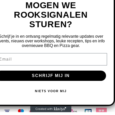
MOGEN WE
ROOKSIGNALEN
STUREN?
MIJN ACCOUNT
REGISTREREN
Schrijf je in en ontvang regelmatig relevante updates over
MIJN BESTELLINGEN
vents, nieuws over workshops, leuke recepten, tips en info
overnieuwe BBQ en Pizza gear.
MIJN TICKETS
MIJN VERLANGLIJST
ail
OURNEREN
SCHRIJF MIJ IN
S OM ONZE WEBSITE TE VERBETEREN.
NIETS VOOR MIJ
MEER OVER COOKIES »