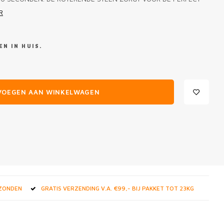
R
N IN HUIS.
VOEGEN AAN WINKELWAGEN
RZONDEN
GRATIS VERZENDING V.A. €99,- BIJ PAKKET TOT 23KG