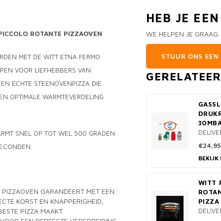
HEB JE EE
 PICCOLO ROTANTE PIZZAOVEN
WE HELPEN JE GRAAG.
STUUR ONS EEN 
ORDEN MET DE WITT ETNA FERMO
RPEN VOOR LIEFHEBBERS VAN
GERELATEE
 EEN ECHTE STEENOVENPIZZA DIE
S EN OPTIMALE WARMTEVERDELING
GASSL
DRUK
30MBA
DELIVE
ARMT SNEL OP TOT WEL 500 GRADEN
€24,95
SECONDEN.
BEKIJK
WITT 
 PIZZAOVEN GARANDEERT MET EEN
ROTAN
ECTE KORST EN KNAPPERIGHEID,
PIZZA
ESTE PIZZA MAAKT.
DELIVE
VOOR EEN PERFECTE VERSPREIDING