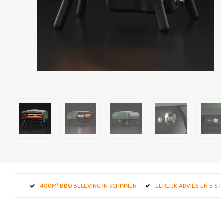
400M² BBQ BELEVING IN SCHINNEN
EERLIJK ADVIES EN 5 