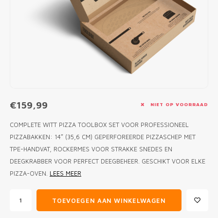
MONO
PREM
BBQ 
LAMP
KLED
PRIM
FUN 
AFDE
PANN
KAMA
PICKL
ROTIS
EMPA
€159,99
NIET OP VOORRAAD
COMPLETE WITT PIZZA TOOLBOX SET VOOR PROFESSIONEEL
PIZZABAKKEN: 14″ (35,6 CM) GEPERFOREERDE PIZZASCHEP MET
TPE-HANDVAT, ROCKERMES VOOR STRAKKE SNEDES EN
DEEGKRABBER VOOR PERFECT DEEGBEHEER. GESCHIKT VOOR ELKE
PIZZA-OVEN.
LEES MEER
TOEVOEGEN AAN WINKELWAGEN