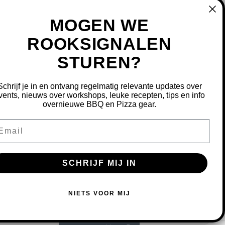
MOGEN WE
ROOKSIGNALEN
STUREN?
MIJN ACCOUNT
REGISTREREN
Schrijf je in en ontvang regelmatig relevante updates over
MIJN BESTELLINGEN
vents, nieuws over workshops, leuke recepten, tips en info
overnieuwe BBQ en Pizza gear.
MIJN TICKETS
MIJN VERLANGLIJST
ail
OURNEREN
SCHRIJF MIJ IN
S OM ONZE WEBSITE TE VERBETEREN.
NIETS VOOR MIJ
MEER OVER COOKIES »