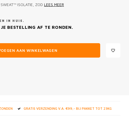
 SWEAT™ ISOLATIE, ZOD
LEES MEER
N IN HUIS.
JE BESTELLING AF TE RONDEN.
VOEGEN AAN WINKELWAGEN
RZONDEN
GRATIS VERZENDING V.A. €99,- BIJ PAKKET TOT 23KG