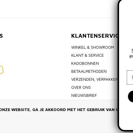
S
KLANTENSERVICE
WINKEL & SHOWROOM
KLANT & SERVICE
e
KADOBONNEN
BETAALMETHODEN
Em
VERZENDEN, VERPAKKEN & RET
OVER ONS
NIEUWSBRIEF
ALGEMENE VOORWAARDEN
ONZE WEBSITE, GA JE AKKOORD MET HET GEBRUIK VAN COOKIE
PRIVACY POLICY