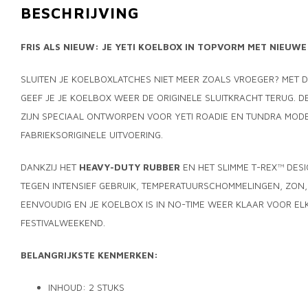
BESCHRIJVING
FRIS ALS NIEUW: JE YETI KOELBOX IN TOPVORM MET NIEUWE
SLUITEN JE KOELBOXLATCHES NIET MEER ZOALS VROEGER? MET 
GEEF JE JE KOELBOX WEER DE ORIGINELE SLUITKRACHT TERUG. 
ZIJN SPECIAAL ONTWORPEN VOOR YETI ROADIE EN TUNDRA MODEL
FABRIEKSORIGINELE UITVOERING.
DANKZIJ HET
HEAVY-DUTY RUBBER
EN HET SLIMME T-REX™ DESI
TEGEN INTENSIEF GEBRUIK, TEMPERATUURSCHOMMELINGEN, ZON, Z
EENVOUDIG EN JE KOELBOX IS IN NO-TIME WEER KLAAR VOOR E
FESTIVALWEEKEND.
BELANGRIJKSTE KENMERKEN:
INHOUD: 2 STUKS