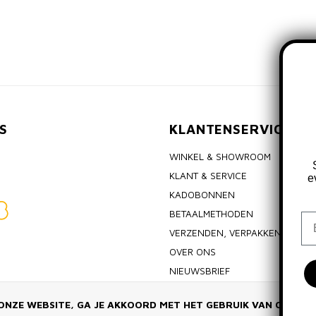
S
KLANTENSERVICE
WINKEL & SHOWROOM
KLANT & SERVICE
e
KADOBONNEN
BETAALMETHODEN
Em
VERZENDEN, VERPAKKEN & RET
OVER ONS
NIEUWSBRIEF
ALGEMENE VOORWAARDEN
ONZE WEBSITE, GA JE AKKOORD MET HET GEBRUIK VAN COOKIE
PRIVACY POLICY