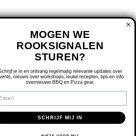
MOGEN WE
ROOKSIGNALEN
STUREN?
MIJN ACCOUNT
REGISTREREN
Schrijf je in en ontvang regelmatig relevante updates over
MIJN BESTELLINGEN
vents, nieuws over workshops, leuke recepten, tips en info
overnieuwe BBQ en Pizza gear.
MIJN TICKETS
MIJN VERLANGLIJST
ail
OURNEREN
SCHRIJF MIJ IN
S OM ONZE WEBSITE TE VERBETEREN.
NIETS VOOR MIJ