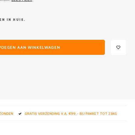
N IN HUIS.
VOEGEN AAN WINKELWAGEN
RZONDEN
GRATIS VERZENDING V.A. €99,- BIJ PAKKET TOT 23KG