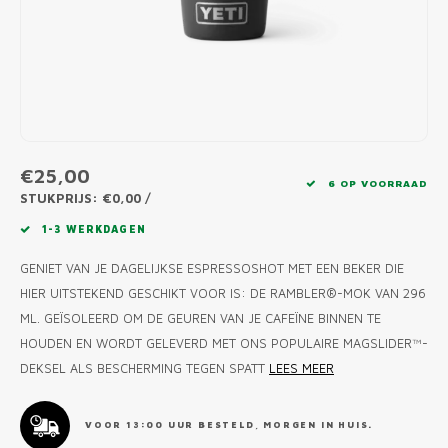
MONO
PREM
BBQ 
LAMP
KLED
PRIM
FUN 
AFDE
PANN
KAMA
PICKL
ROTIS
EMPA
€25,00
6 OP VOORRAAD
STUKPRIJS: €0,00 /
1-3 WERKDAGEN
GENIET VAN JE DAGELIJKSE ESPRESSOSHOT MET EEN BEKER DIE
HIER UITSTEKEND GESCHIKT VOOR IS: DE RAMBLER®-MOK VAN 296
ML. GEÏSOLEERD OM DE GEUREN VAN JE CAFEÏNE BINNEN TE
HOUDEN EN WORDT GELEVERD MET ONS POPULAIRE MAGSLIDER™-
DEKSEL ALS BESCHERMING TEGEN SPATT
LEES MEER
VOOR 13:00 UUR BESTELD, MORGEN IN HUIS.