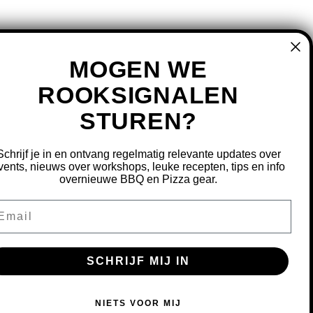
MOGEN WE
ROOKSIGNALEN
STUREN?
MIJN ACCOUNT
REGISTREREN
Schrijf je in en ontvang regelmatig relevante updates over
MIJN BESTELLINGEN
vents, nieuws over workshops, leuke recepten, tips en info
overnieuwe BBQ en Pizza gear.
MIJN TICKETS
MIJN VERLANGLIJST
ail
OURNEREN
SCHRIJF MIJ IN
S OM ONZE WEBSITE TE VERBETEREN.
NIETS VOOR MIJ