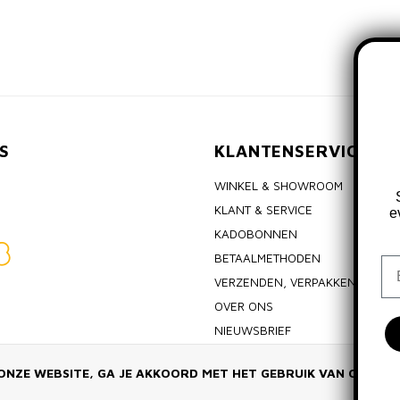
S
KLANTENSERVICE
WINKEL & SHOWROOM
KLANT & SERVICE
e
KADOBONNEN
BETAALMETHODEN
Em
VERZENDEN, VERPAKKEN & RET
OVER ONS
NIEUWSBRIEF
ALGEMENE VOORWAARDEN
ONZE WEBSITE, GA JE AKKOORD MET HET GEBRUIK VAN COOKIE
PRIVACY POLICY