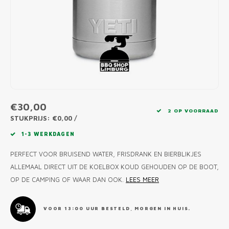
MONO
PREM
BBQ 
LAMP
KLED
PRIM
FUN 
AFDE
PANN
KAMA
PICKL
ROTIS
EMPA
€30,00
2 OP VOORRAAD
STUKPRIJS: €0,00 /
1-3 WERKDAGEN
PERFECT VOOR BRUISEND WATER, FRISDRANK EN BIERBLIKJES
ALLEMAAL DIRECT UIT DE KOELBOX KOUD GEHOUDEN OP DE BOOT,
OP DE CAMPING OF WAAR DAN OOK.
LEES MEER
VOOR 13:00 UUR BESTELD, MORGEN IN HUIS.