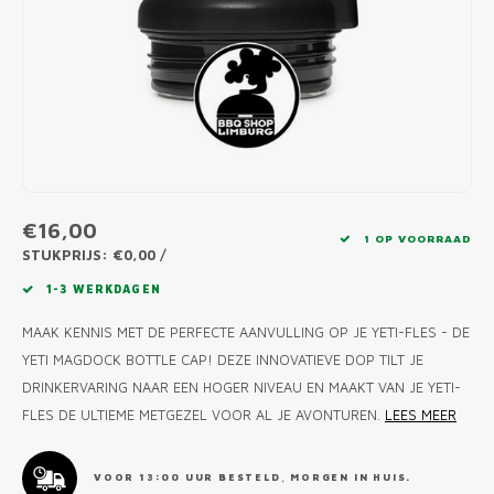
MONO
PREM
BBQ 
LAMP
KLED
PRIM
FUN 
AFDE
PANN
KAMA
PICKL
ROTIS
EMPA
€16,00
1 OP VOORRAAD
STUKPRIJS: €0,00 /
1-3 WERKDAGEN
MAAK KENNIS MET DE PERFECTE AANVULLING OP JE YETI-FLES - DE
YETI MAGDOCK BOTTLE CAP! DEZE INNOVATIEVE DOP TILT JE
DRINKERVARING NAAR EEN HOGER NIVEAU EN MAAKT VAN JE YETI-
FLES DE ULTIEME METGEZEL VOOR AL JE AVONTUREN.
LEES MEER
VOOR 13:00 UUR BESTELD, MORGEN IN HUIS.