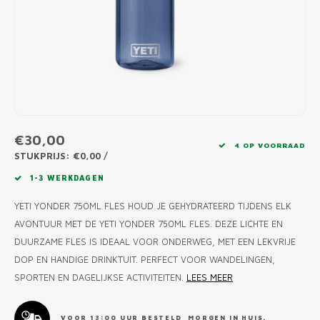
MONO
PREM
BBQ 
LAMP
KLED
PRIM
FUN 
AFDE
PANN
KAMA
PICKL
ROTIS
EMPA
€30,00
4 OP VOORRAAD
STUKPRIJS: €0,00 /
1-3 WERKDAGEN
YETI YONDER 750ML FLES HOUD JE GEHYDRATEERD TIJDENS ELK
AVONTUUR MET DE YETI YONDER 750ML FLES. DEZE LICHTE EN
DUURZAME FLES IS IDEAAL VOOR ONDERWEG, MET EEN LEKVRIJE
DOP EN HANDIGE DRINKTUIT. PERFECT VOOR WANDELINGEN,
SPORTEN EN DAGELIJKSE ACTIVITEITEN.
LEES MEER
VOOR 13:00 UUR BESTELD, MORGEN IN HUIS.