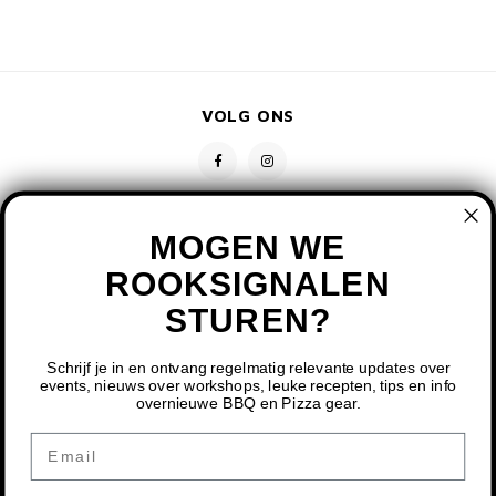
VOLG ONS
MOGEN WE
ROOKSIGNALEN
STUREN?
CONTACT
KLANTENSERVICE
Schrijf je in en ontvang regelmatig relevante updates over
events, nieuws over workshops, leuke recepten, tips en info
overnieuwe BBQ en Pizza gear.
MIJN ACCOUNT
DOOR HET GEBRUIKEN VAN ONZE WEBSITE, GA JE
Email
AKKOORD MET HET GEBRUIK VAN COOKIES OM ONZE
WEBSITE TE VERBETEREN.