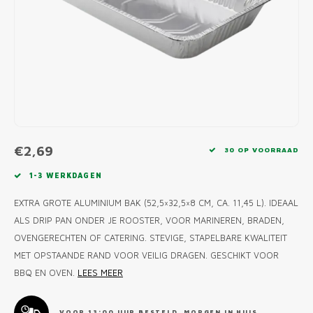
MONO
PREM
BBQ 
LAMP
KLED
PRIM
FUN 
AFDE
PANN
KAMA
PICKL
ROTIS
EMPA
€2,69
30 OP VOORRAAD
1-3 WERKDAGEN
EXTRA GROTE ALUMINIUM BAK (52,5×32,5×8 CM, CA. 11,45 L). IDEAAL
ALS DRIP PAN ONDER JE ROOSTER, VOOR MARINEREN, BRADEN,
OVENGERECHTEN OF CATERING. STEVIGE, STAPELBARE KWALITEIT
MET OPSTAANDE RAND VOOR VEILIG DRAGEN. GESCHIKT VOOR
BBQ EN OVEN.
LEES MEER
VOOR 13:00 UUR BESTELD, MORGEN IN HUIS.