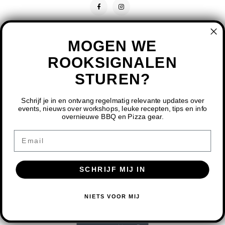
MOGEN WE
ROOKSIGNALEN
STUREN?
CONTACT
KLANTENSERVICE
Schrijf je in en ontvang regelmatig relevante updates over
events, nieuws over workshops, leuke recepten, tips en info
overnieuwe BBQ en Pizza gear.
MIJN ACCOUNT
DOOR HET GEBRUIKEN VAN ONZE WEBSITE, GA JE
Email
AKKOORD MET HET GEBRUIK VAN COOKIES OM ONZE
WEBSITE TE VERBETEREN.
SCHRIJF MIJ IN
DIT BERICHT VERBERGEN
MEER OVER COOKIES »
© COPYRIGHT 2026 BBQ SHOP LIMBURG - POWERED BY
LIGHTSPEED
-
NIETS VOOR MIJ
THEME BY
SHOPMONKEY