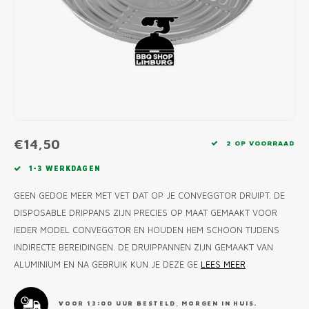
MONO
PREM
BBQ 
LAMP
KLED
PRIM
FUN 
AFDE
PANN
KAMA
PICKL
ROTIS
EMPA
€14,50
2 OP VOORRAAD
1-3 WERKDAGEN
GEEN GEDOE MEER MET VET DAT OP JE CONVEGGTOR DRUIPT. DE
DISPOSABLE DRIPPANS ZIJN PRECIES OP MAAT GEMAAKT VOOR
IEDER MODEL CONVEGGTOR EN HOUDEN HEM SCHOON TIJDENS
INDIRECTE BEREIDINGEN. DE DRUIPPANNEN ZIJN GEMAAKT VAN
ALUMINIUM EN NA GEBRUIK KUN JE DEZE GE
LEES MEER
VOOR 13:00 UUR BESTELD, MORGEN IN HUIS.