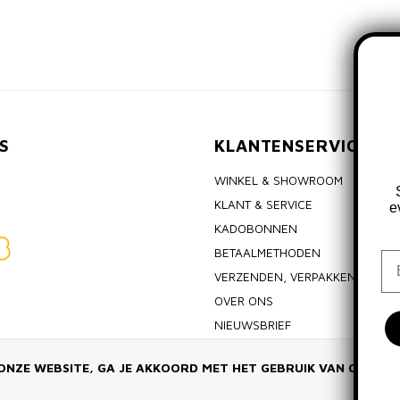
S
KLANTENSERVICE
WINKEL & SHOWROOM
KLANT & SERVICE
e
KADOBONNEN
BETAALMETHODEN
Em
VERZENDEN, VERPAKKEN & RET
OVER ONS
NIEUWSBRIEF
ALGEMENE VOORWAARDEN
ONZE WEBSITE, GA JE AKKOORD MET HET GEBRUIK VAN COOKIE
PRIVACY POLICY