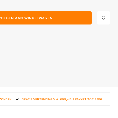
VOEGEN AAN WINKELWAGEN
RZONDEN
GRATIS VERZENDING V.A. €99,- BIJ PAKKET TOT 23KG