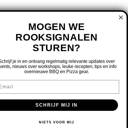
MOGEN WE
ROOKSIGNALEN
STUREN?
MIJN ACCOUNT
REGISTREREN
Schrijf je in en ontvang regelmatig relevante updates over
MIJN BESTELLINGEN
vents, nieuws over workshops, leuke recepten, tips en info
overnieuwe BBQ en Pizza gear.
MIJN TICKETS
MIJN VERLANGLIJST
ail
OURNEREN
SCHRIJF MIJ IN
S OM ONZE WEBSITE TE VERBETEREN.
NIETS VOOR MIJ
MEER OVER COOKIES »