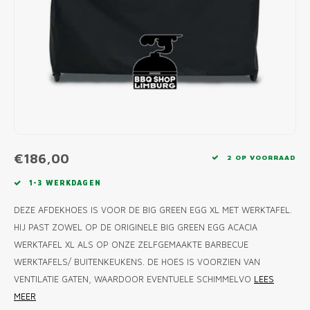
MONO
PREM
BBQ 
LAMP
KLED
PRIM
FUN 
AFDE
PANN
KAMA
PICKL
ROTIS
EMPA
€186,00
2 OP VOORRAAD
1-3 WERKDAGEN
DEZE AFDEKHOES IS VOOR DE BIG GREEN EGG XL MET WERKTAFEL.
HIJ PAST ZOWEL OP DE ORIGINELE BIG GREEN EGG ACACIA
WERKTAFEL XL ALS OP ONZE ZELFGEMAAKTE BARBECUE
WERKTAFELS/ BUITENKEUKENS. DE HOES IS VOORZIEN VAN
VENTILATIE GATEN, WAARDOOR EVENTUELE SCHIMMELVO
LEES
MEER