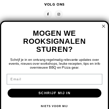
VOLG ONS
MOGEN WE
ROOKSIGNALEN
STUREN?
CONTACT
KLANTENSERVICE
Schrijf je in en ontvang regelmatig relevante updates over
events, nieuws over workshops, leuke recepten, tips en info
overnieuwe BBQ en Pizza gear.
MIJN ACCOUNT
DOOR HET GEBRUIKEN VAN ONZE WEBSITE, GA JE
Email
AKKOORD MET HET GEBRUIK VAN COOKIES OM ONZE
WEBSITE TE VERBETEREN.
SCHRIJF MIJ IN
DIT BERICHT VERBERGEN
MEER OVER COOKIES »
© COPYRIGHT 2026 BBQ SHOP LIMBURG - POWERED BY
LIGHTSPEED
-
NIETS VOOR MIJ
THEME BY
SHOPMONKEY