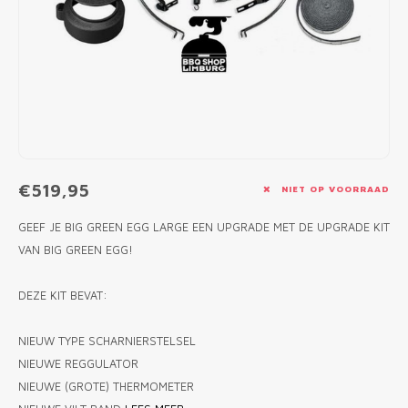
MONO
PREM
BBQ 
LAMP
KLED
PRIM
FUN 
AFDE
PANN
KAMA
PICKL
ROTIS
EMPA
€519,95
NIET OP VOORRAAD
GEEF JE BIG GREEN EGG LARGE EEN UPGRADE MET DE UPGRADE KIT
VAN BIG GREEN EGG!
DEZE KIT BEVAT:
NIEUW TYPE SCHARNIERSTELSEL
NIEUWE REGGULATOR
NIEUWE (GROTE) THERMOMETER