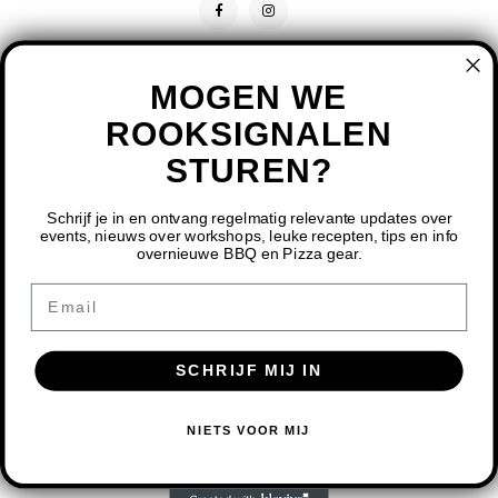
MOGEN WE
ROOKSIGNALEN
STUREN?
CONTACT
KLANTENSERVICE
Schrijf je in en ontvang regelmatig relevante updates over
events, nieuws over workshops, leuke recepten, tips en info
overnieuwe BBQ en Pizza gear.
MIJN ACCOUNT
DOOR HET GEBRUIKEN VAN ONZE WEBSITE, GA JE
Email
AKKOORD MET HET GEBRUIK VAN COOKIES OM ONZE
WEBSITE TE VERBETEREN.
SCHRIJF MIJ IN
DIT BERICHT VERBERGEN
MEER OVER COOKIES »
© COPYRIGHT 2026 BBQ SHOP LIMBURG - POWERED BY
LIGHTSPEED
-
NIETS VOOR MIJ
THEME BY
SHOPMONKEY