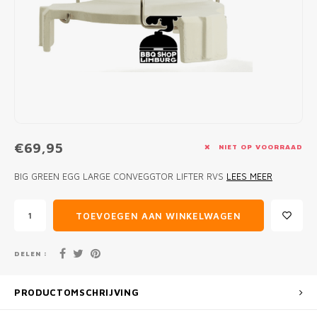
MONO
PREM
BBQ 
LAMP
KLED
PRIM
FUN 
AFDE
PANN
KAMA
PICKL
ROTIS
EMPA
€69,95
NIET OP VOORRAAD
BIG GREEN EGG LARGE CONVEGGTOR LIFTER RVS
LEES MEER
TOEVOEGEN AAN WINKELWAGEN
DELEN :
PRODUCTOMSCHRIJVING