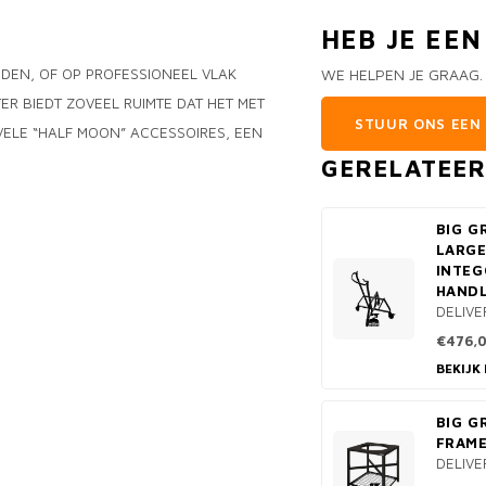
HEB JE EE
NDEN, OF OP PROFESSIONEEL VLAK
WE HELPEN JE GRAAG.
ER BIEDT ZOVEEL RUIMTE DAT HET MET
STUUR ONS EEN 
VELE “HALF MOON” ACCESSOIRES, EEN
GERELATEE
BIG G
LARGE
INTE
HAND
DELIVE
€476,
BEKIJK
BIG G
FRAME
DELIVE