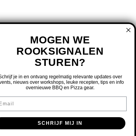
MOGEN WE
ROOKSIGNALEN
STUREN?
MIJN ACCOUNT
REGISTREREN
Schrijf je in en ontvang regelmatig relevante updates over
MIJN BESTELLINGEN
vents, nieuws over workshops, leuke recepten, tips en info
overnieuwe BBQ en Pizza gear.
MIJN TICKETS
MIJN VERLANGLIJST
ail
OURNEREN
SCHRIJF MIJ IN