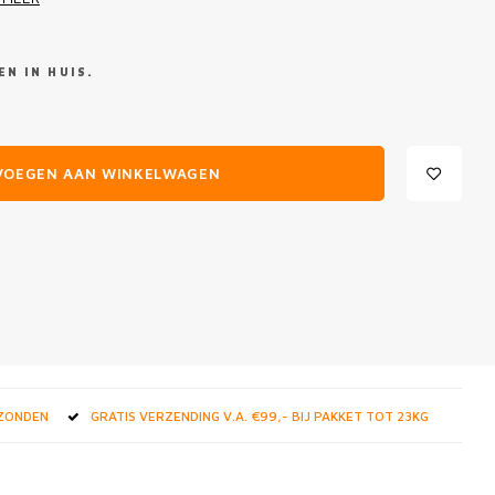
N IN HUIS.
VOEGEN AAN WINKELWAGEN
RZONDEN
GRATIS VERZENDING V.A. €99,- BIJ PAKKET TOT 23KG