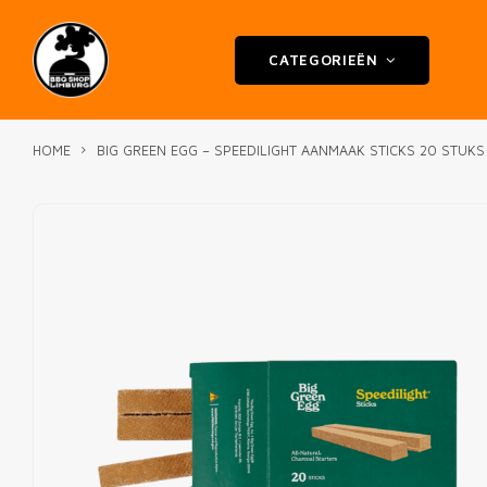
CATEGORIEËN
HOME
BIG GREEN EGG – SPEEDILIGHT AANMAAK STICKS 20 STUKS