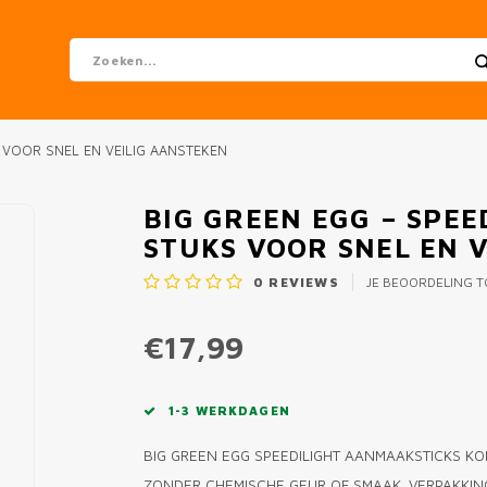
 VOOR SNEL EN VEILIG AANSTEKEN
BIG GREEN EGG – SPEE
STUKS VOOR SNEL EN 
0
REVIEWS
JE BEOORDELING 
€17,99
1-3 WERKDAGEN
BIG GREEN EGG SPEEDILIGHT AANMAAKSTICKS KO
ZONDER CHEMISCHE GEUR OF SMAAK. VERPAKKIN