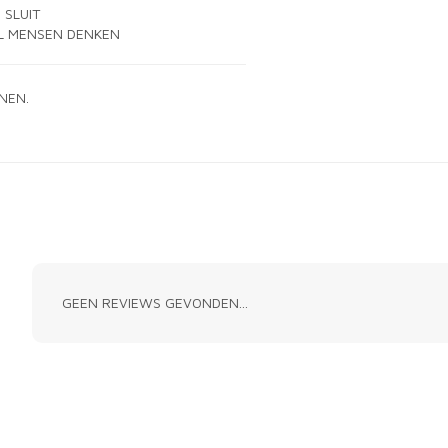
 SLUIT
L MENSEN DENKEN
NEN.
GEEN REVIEWS GEVONDEN...