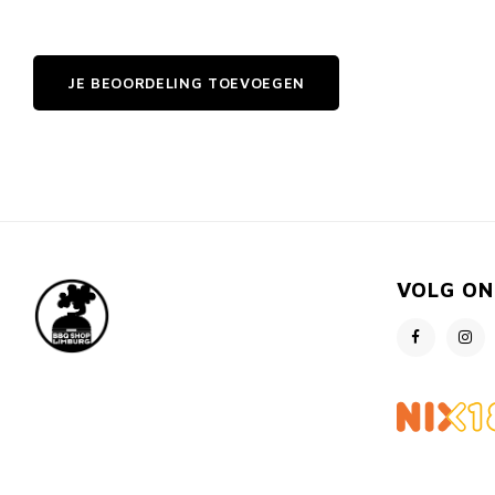
JE BEOORDELING TOEVOEGEN
VOLG ON