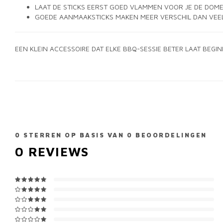
LAAT DE STICKS EERST GOED VLAMMEN VOOR JE DE DOME
GOEDE AANMAAKSTICKS MAKEN MEER VERSCHIL DAN VEE
EEN KLEIN ACCESSOIRE DAT ELKE BBQ-SESSIE BETER LAAT BEGIN
0
STERREN OP BASIS VAN
0
BEOORDELINGEN
0
REVIEWS