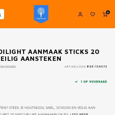
0
DILIGHT AANMAAK STICKS 20
VEILIG AANSTEKEN
TOEVOEGEN
ARTIKELCODE
BGE-136473
1 OP VOORRAAD
PEN? STEEK JE HOUTSKOOL SNEL, SCHOON EN VEILIG AAN
G MET 20 NATUURLIJKE AANMAAKBLOKJES.
LEES MEER