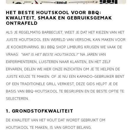
MONO
PREM
BBQ 
LAMP
KLED
HET BESTE HOUTSKOOL VOOR BBQ:
KWALITEIT, SMAAK EN GEBRUIKSGEMAK
PRIM
FUN 
ONTRAFELD
AFDE
PANN
ALS JE REGELMATIG BARBECUET, WEET JE DAT HET KIEZEN VAN HET
KAMA
PICKL
ROTIS
JUISTE HOUTSKOOL EEN WERELD VAN VERSCHIL KAN MAKEN VOOR
JE KOOKERVARING. BIJ BBQ SHOP LIMBURG KRIJGEN WE VAAK DE
EMPA
VRAAG:
"WAT IS HET BESTE HOUTSKOOL?"
NA JAREN VAN
EXPERIMENTEREN, LUISTEREN NAAR KLANTEN, EN HET ZELF
ERVAREN, DELEN WE HIER ONZE INZICHTEN OM JE TE HELPEN DE
JUISTE KEUZE TE MAKEN. OF JE NU EEN KAMADO-GEBRUIKER BENT
OF EEN TRADITIONELE GRILL VERKIEST, DEZE GIDS HELPT JE DE
BASIS VAN BBQ-HOUTSKOOL TE BEGRIJPEN EN DE BESTE OPTIE TE
SELECTEREN.
1. GRONDSTOFKWALITEIT
DE KWALITEIT VAN HET HOUT DAT WORDT GEBRUIKT OM
HOUTSKOOL TE MAKEN, IS VAN GROOT BELANG.