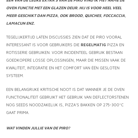
EEN VAN DE LEUKE EXTRA'S VAN DE PIRO VIND IK MET NAME DE
OVEN FUNCTIE MET EEN GLAZEN DEUR. HIJ IS VOOR HEEL VEEL
MEER GESCHIKT DAN PIZZA, OOK BROOD, QUICHES, FOCCACCIA,
LAMACUN ENZ.
TEGELIJKERTIJD LATEN DISCUSSIES ZIEN DAT DE PIRO VOORAL
INTERESSANT IS VOOR GEBRUIKERS DIE
REGELMATIG
PIZZA EN
ROTISSERIE GEBRUIKEN. VOOR INCIDENTEEL GEBRUIK BESTAAN
GOEDKOPERE LOSSE OPLOSSINGEN, MAAR DIE MISSEN VAAK DE
KWALITEIT, INTEGRATIE EN HET COMFORT VAN ÉÉN GESLOTEN
SYSTEEM.
EEN BELANGRIJKE KRITISCHE NOOT IS DAT WANNER JE DE OVEN
FUNCTIONALITEIT GEBRUIKT HET GEBRUIK VAN DEFLECTORSTENEN
NOG SEEDS NOODZAKELIJK IS, PIZZA'S BAKKEN OP 275-300ºC
GAAT PRIMA.
WAT VINDEN JULLIE VAN DE PIRO?