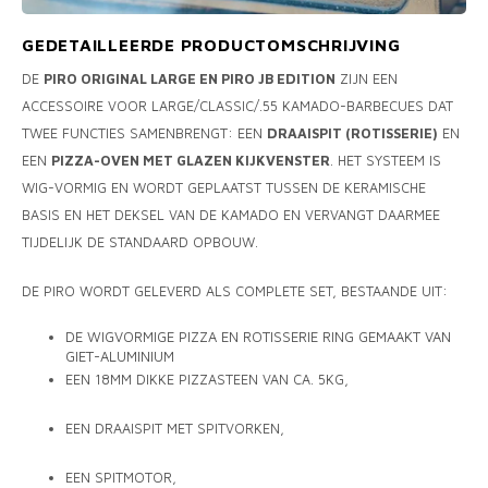
MONO
PREM
BBQ 
LAMP
KLED
GEDETAILLEERDE PRODUCTOMSCHRIJVING
PRIM
FUN 
DE
PIRO ORIGINAL LARGE EN PIRO JB EDITION
ZIJN EEN
AFDE
PANN
ACCESSOIRE VOOR LARGE/CLASSIC/.55 KAMADO-BARBECUES DAT
KAMA
PICKL
TWEE FUNCTIES SAMENBRENGT: EEN
DRAAISPIT (ROTISSERIE)
EN
ROTIS
EEN
PIZZA-OVEN MET GLAZEN KIJKVENSTER
. HET SYSTEEM IS
EMPA
WIG-VORMIG EN WORDT GEPLAATST TUSSEN DE KERAMISCHE
BASIS EN HET DEKSEL VAN DE KAMADO EN VERVANGT DAARMEE
TIJDELIJK DE STANDAARD OPBOUW.
DE PIRO WORDT GELEVERD ALS COMPLETE SET, BESTAANDE UIT:
DE WIGVORMIGE PIZZA EN ROTISSERIE RING GEMAAKT VAN
GIET-ALUMINIUM
EEN 18MM DIKKE PIZZASTEEN VAN CA. 5KG,
EEN DRAAISPIT MET SPITVORKEN,
EEN SPITMOTOR,