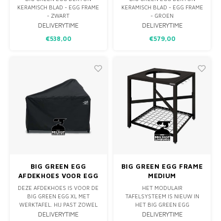
ZWART
GROEN
KERAMISCH BLAD - EGG FRAME
KERAMISCH BLAD - EGG FRAME
- ZWART
- GROEN
DELIVERYTIME
DELIVERYTIME
€538,00
€579,00
BIG GREEN EGG
BIG GREEN EGG FRAME
AFDEKHOES VOOR EGG
MEDIUM
FRAME + EXPANSION
DEZE AFDEKHOES IS VOOR DE
HET MODULAIR
FRAME & WERKTAFEL
BIG GREEN EGG XL MET
TAFELSYSTEEM IS NIEUW IN
XL
WERKTAFEL. HIJ PAST ZOWEL
HET BIG GREEN EGG
OP DE ORIGINELE BIG GREEN
ASSORTIMENT. DIT IS HET
DELIVERYTIME
DELIVERYTIME