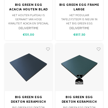
BIG GREEN EGG
BIG GREEN EGG FRAME
ACACIA HOUTEN BLAD
LARGE
- MODULAIR
HET HOUTEN PLATEAU IS
HET MODULAIR
TAFELSYSTEEM
GEMAAKT VAN HOGE
TAFELSYSTEEM IS NIEUW IN
KWALITEIT ACACIA EN SPECIAAL
HET BIG GREEN EGG
VOOR BUITEN GEBRUIK.
ASSORTIMENT. DIT IS HET
DELIVERYTIME
DELIVERYTIME
IDEAAL ALS WERKBLAD OF
BASISFRAME DAT JE
€131,00
€617,50
TUSSEN PLATEAU VOOR HET
ALLEREERST NODIG HEBT OM
BIG GREEN EGG MODULAIRE
DE BIG GREEN EGG IN TE
TAFELSYSTEEM.
PLAATSEN. STEL VERVOLGENS
JE EIGEN BUITENKEUKEN
SAMEN DOOR HET EXPANSION
FRAME TE KOPPELEN AAN DIT
BASIS FRAM
BIG GREEN EGG
BIG GREEN EGG
DEKTON KERAMISCH
DEKTON KERAMISCH
BLAD - EGG FRAME -
BLAD - EGG FRAME -
BIG GREEN EGG DEKTON
BIG GREEN EGG DEKTON