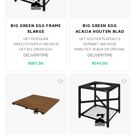
BIG GREEN EGG FRAME
BIG GREEN EGG
XLARGE
ACACIA HOUTEN BLAD
DISTRESSED -
HET MODULAIR
HET HOUTEN PLATEAU IS
MODULAIR
TAFELSYSTEEM IS NIEUW IN
GEMAAKT VAN HOGE
TAFELSYSTEEM
HET BIG GREEN EGG
KWALITEIT ACACIA EN SPECIAAL
ASSORTIMENT. DIT IS HET
VOOR BUITEN GEBRUIK. HET
DELIVERYTIME
DELIVERYTIME
BASISFRAME DAT JE
ACACIA HOUT IS BEWERKT EN
€617,50
€143,00
ALLEREERST NODIG HEBT OM
HEEFT HIERDOOR EEN OUDE
DE BIG GREEN EGG IN TE
EN GEBRUIKTE LOOK. IDEAAL
PLAATSEN. STEL VERVOLGENS
ALS WERKBLAD OF TUSSEN
JE EIGEN BUITENKEUKEN
PLATEAU VOOR HET BIG
SAMEN DOOR HET EXPANSION
GREEN EGG MODULAIRE
FRAME TE KOPPELEN AAN DIT
TAFELSYSTEEM.
BASIS FRAM