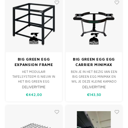
JE EIGEN BUITENKEUKEN
IN TOTAAL 6 WIELEN NODIG: 4
SAMEN DOOR HET EXPANSION
ONDER HET EGG FRAME EN 2
FRAME TE KOPPELEN AAN DIT
ONDER HET EXPA
BASIS FRAM
BIG GREEN EGG
BIG GREEN EGG EGG
EXPANSION FRAME
CARRIER MINIMAX
HET MODULAIR
BEN JE IN HET BEZIG VAN EEN
TAFELSYSTEEM IS NIEUW IN
BIG GREEN EGG MINIMAX EN
HET BIG GREEN EGG
WIL JE DEZE KLEINE KAMADO
ASSORTIMENT. DIT IS HET
GRAAG MEENEMEN, NAAR
DELIVERYTIME
DELIVERYTIME
EXPANSION FRAME DAT JE
BIJVOORBEELD JE VAKANTIE
€442,00
€143,50
KUNT KOPPELEN AAN HET
ADRES? DAN BIEDT DE EGG
BASIS FRAME. STEL
CARRIER UITKOMST. DE EGG
VERVOLGENS JE EIGEN
CARRIER MINIMAX HEEFT EEN
BUITENKEUKEN SAMEN MET
ERG HANDIGE DRAAGBEUGEL
DE VERSCHILLENDE
VOOR HET GEMAKKELIJK
INZETSTUKKEN. ZO ONTSTAAT
VERVOEREN
EEN PRACHTIG MODULAIR TAFE