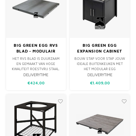
MONO
PREM
BBQ 
LAMP
KLED
PRIM
FUN 
AFDE
PANN
KAMA
PICKL
ROTIS
BIG GREEN EGG RVS
BIG GREEN EGG
EMPA
BLAD - MODULAIR
EXPANSION CABINET
TAFELSYSTEEM
HET RVS BLAD IS DUURZAAM
BOUW STAP VOOR STAP JOUW
EN GEMAAKT VAN H0GE
IDEALE BUITENKEUKEN MET
KWALITEIT ROESTVRIJ STAAL.
HET MODULAR EGG
SPECIAAL VOOR BUITEN
WORKSPACE. BEGIN MET HET
DELIVERYTIME
DELIVERYTIME
GEBRUIK. IDEAAL ALS
EGG FRAME EN KIES DAN
€424,00
€1.409,00
WERKBLAD OF TUSSEN
JOUW UITBREIDING MET DE
PLATEAU VOOR HET BIG
EXPANSION FRAMES OF DE
GREEN EGG MODULAIRE
NIEUWE WATERDICHTE
TAFELSYSTEEM.
EXPANSION CABINET. MAAK
DEZE AF MET EEN INZETSTUK
NAAR KEUZE. DE
MOGELIJKHEDE