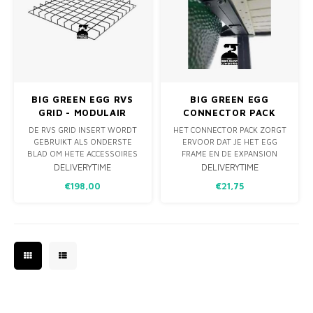
BIG GREEN EGG RVS
BIG GREEN EGG
GRID - MODULAIR
CONNECTOR PACK
TAFELSYSTEEM
DE RVS GRID INSERT WORDT
HET CONNECTOR PACK ZORGT
GEBRUIKT ALS ONDERSTE
ERVOOR DAT JE HET EGG
BLAD OM HETE ACCESSOIRES
FRAME EN DE EXPANSION
OP TE LEGGEN ZOALS DE
FRAME AAN ELKAAR KUNT
DELIVERYTIME
DELIVERYTIME
CONVEGGTOR OF PIZZASTEEN.
VERBINDEN. STEL ZO ZELF JE
€198,00
€21,75
EIGEN OUTDOOR KEUKEN
SAMEN! DANKZIJ HET
CONNECTOR PACK KUN JE DE
FRAMES AAN ELKAAR
VERBINDEN ZONDER DAT JE
HET ZIET.