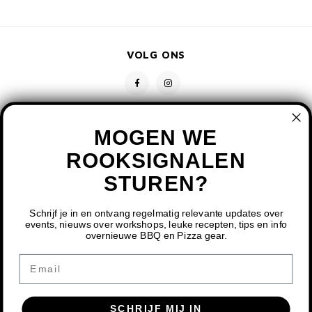
VOLG ONS
MOGEN WE
ROOKSIGNALEN
STUREN?
CONTACT
KLANTENSERVICE
Schrijf je in en ontvang regelmatig relevante updates over
events, nieuws over workshops, leuke recepten, tips en info
overnieuwe BBQ en Pizza gear.
MIJN ACCOUNT
DOOR HET GEBRUIKEN VAN ONZE WEBSITE, GA JE
Email
AKKOORD MET HET GEBRUIK VAN COOKIES OM ONZE
WEBSITE TE VERBETEREN.
SCHRIJF MIJ IN