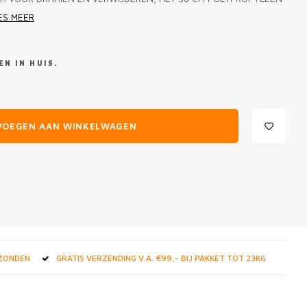
ES MEER
N IN HUIS.
VOEGEN AAN WINKELWAGEN
RZONDEN
GRATIS VERZENDING V.A. €99,- BIJ PAKKET TOT 23KG