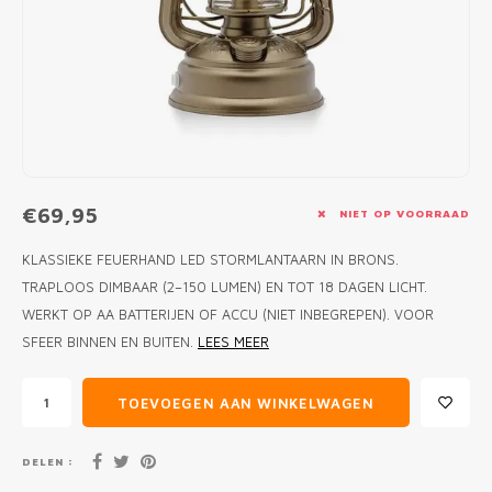
MONO
PREM
BBQ 
LAMP
KLED
PRIM
FUN 
AFDE
PANN
KAMA
PICKL
ROTIS
EMPA
€69,95
NIET OP VOORRAAD
KLASSIEKE FEUERHAND LED STORMLANTAARN IN BRONS.
TRAPLOOS DIMBAAR (2–150 LUMEN) EN TOT 18 DAGEN LICHT.
WERKT OP AA BATTERIJEN OF ACCU (NIET INBEGREPEN). VOOR
SFEER BINNEN EN BUITEN.
LEES MEER
TOEVOEGEN AAN WINKELWAGEN
DELEN :