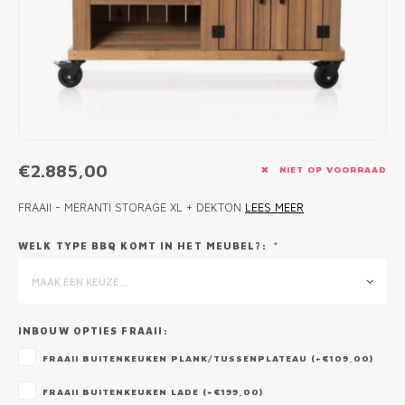
MONO
PREM
BBQ 
LAMP
KLED
PRIM
FUN 
AFDE
PANN
KAMA
PICKL
ROTIS
EMPA
€2.885,00
NIET OP VOORRAAD
FRAAII - MERANTI STORAGE XL + DEKTON
LEES MEER
WELK TYPE BBQ KOMT IN HET MEUBEL?:
*
MAAK EEN KEUZE...
INBOUW OPTIES FRAAII:
FRAAII BUITENKEUKEN PLANK/TUSSENPLATEAU (+€109,00)
FRAAII BUITENKEUKEN LADE (+€199,00)