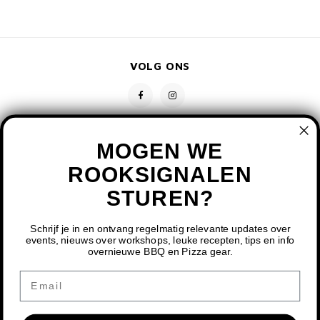
VOLG ONS
MOGEN WE
ROOKSIGNALEN
STUREN?
CONTACT
KLANTENSERVICE
Schrijf je in en ontvang regelmatig relevante updates over
events, nieuws over workshops, leuke recepten, tips en info
overnieuwe BBQ en Pizza gear.
MIJN ACCOUNT
DOOR HET GEBRUIKEN VAN ONZE WEBSITE, GA JE
Email
AKKOORD MET HET GEBRUIK VAN COOKIES OM ONZE
WEBSITE TE VERBETEREN.