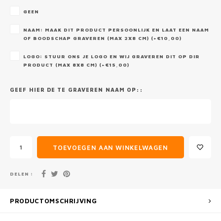
GEEN
NAAM: MAAK DIT PRODUCT PERSOONLIJK EN LAAT EEN NAAM
OF BOODSCHAP GRAVEREN (MAX 2X8 CM) (+€10,00)
LOGO: STUUR ONS JE LOGO EN WIJ GRAVEREN DIT OP DIR
PRODUCT (MAX 8X8 CM) (+€15,00)
GEEF HIER DE TE GRAVEREN NAAM OP::
TOEVOEGEN AAN WINKELWAGEN
DELEN :
PRODUCTOMSCHRIJVING