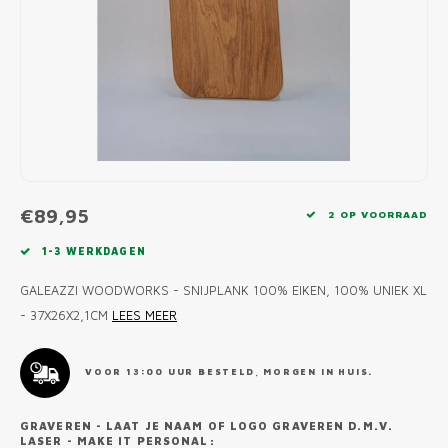
MONO
PREM
BBQ 
LAMP
KLED
PRIM
FUN 
AFDE
PANN
KAMA
PICKL
ROTIS
EMPA
€89,95
2 OP VOORRAAD
1-3 WERKDAGEN
GALEAZZI WOODWORKS - SNIJPLANK 100% EIKEN, 100% UNIEK XL
- 37X26X2,1CM
LEES MEER
VOOR 13:00 UUR BESTELD, MORGEN IN HUIS.
GRAVEREN - LAAT JE NAAM OF LOGO GRAVEREN D.M.V.
LASER - MAKE IT PERSONAL: